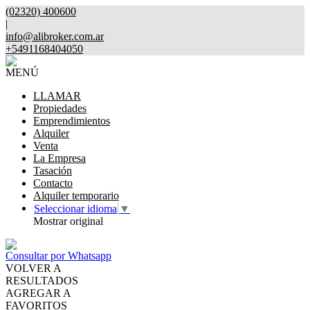
(02320) 400600
|
info@alibroker.com.ar
+5491168404050
MENÚ
LLAMAR
Propiedades
Emprendimientos
Alquiler
Venta
La Empresa
Tasación
Contacto
Alquiler temporario
Seleccionar idioma
▼
Mostrar original
Consultar por Whatsapp
VOLVER A
RESULTADOS
AGREGAR A
FAVORITOS