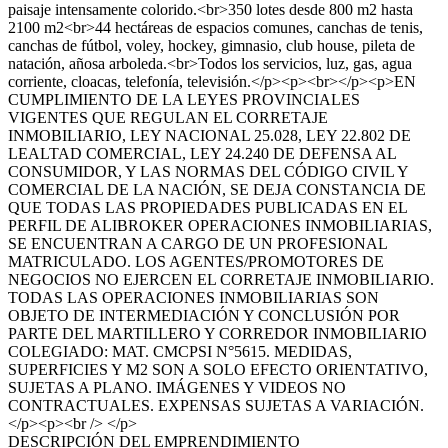
paisaje intensamente colorido.<br>350 lotes desde 800 m2 hasta
2100 m2<br>44 hectáreas de espacios comunes, canchas de tenis,
canchas de fútbol, voley, hockey, gimnasio, club house, pileta de
natación, añosa arboleda.<br>Todos los servicios, luz, gas, agua
corriente, cloacas, telefonía, televisión.</p><p><br></p><p>EN
CUMPLIMIENTO DE LA LEYES PROVINCIALES
VIGENTES QUE REGULAN EL CORRETAJE
INMOBILIARIO, LEY NACIONAL 25.028, LEY 22.802 DE
LEALTAD COMERCIAL, LEY 24.240 DE DEFENSA AL
CONSUMIDOR, Y LAS NORMAS DEL CÓDIGO CIVIL Y
COMERCIAL DE LA NACIÓN, SE DEJA CONSTANCIA DE
QUE TODAS LAS PROPIEDADES PUBLICADAS EN EL
PERFIL DE ALIBROKER OPERACIONES INMOBILIARIAS,
SE ENCUENTRAN A CARGO DE UN PROFESIONAL
MATRICULADO. LOS AGENTES/PROMOTORES DE
NEGOCIOS NO EJERCEN EL CORRETAJE INMOBILIARIO.
TODAS LAS OPERACIONES INMOBILIARIAS SON
OBJETO DE INTERMEDIACIÓN Y CONCLUSIÓN POR
PARTE DEL MARTILLERO Y CORREDOR INMOBILIARIO
COLEGIADO: MAT. CMCPSI N°5615. MEDIDAS,
SUPERFICIES Y M2 SON A SOLO EFECTO ORIENTATIVO,
SUJETAS A PLANO. IMÁGENES Y VIDEOS NO
CONTRACTUALES. EXPENSAS SUJETAS A VARIACIÓN.
</p><p><br /> </p>
DESCRIPCIÓN DEL EMPRENDIMIENTO