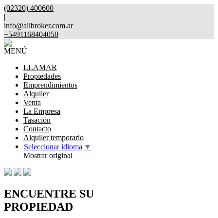
(02320) 400600
|
info@alibroker.com.ar
+5491168404050
MENÚ
LLAMAR
Propiedades
Emprendimientos
Alquiler
Venta
La Empresa
Tasación
Contacto
Alquiler temporario
Seleccionar idioma
▼
Mostrar original
ENCUENTRE SU
PROPIEDAD