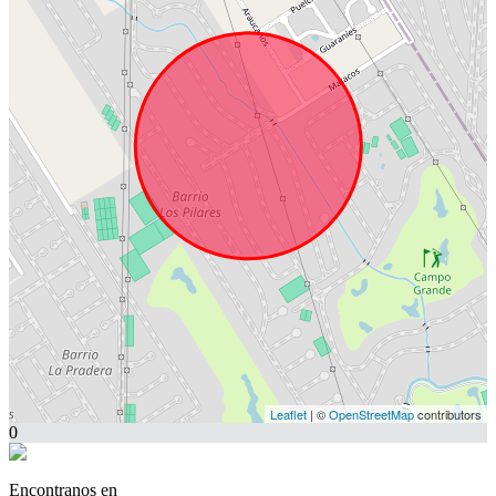
Leaflet
| ©
OpenStreetMap
contributors
0
Encontranos en