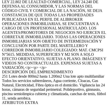
LEY 22.802 DE LEALTAD COMERCIAL, LEY 24.240 DE
DEFENSA AL CONSUMIDOR, Y LAS NORMAS DEL
CÓDIGO CIVIL Y COMERCIAL DE LA NACIÓN, SE DEJA
CONSTANCIA DE QUE TODAS LAS PROPIEDADES
PUBLICADAS EN EL PERFIL DE ALIBROKER
OPERACIONES INMOBILIARIAS, SE ENCUENTRAN A
CARGO DE UN PROFESIONAL MATRICULADO. LOS
AGENTES/PROMOTORES DE NEGOCIOS NO EJERCEN EL
CORRETAJE INMOBILIARIO. TODAS LAS OPERACIONES
INMOBILIARIAS SON OBJETO DE INTERMEDIACIÓN Y
CONCLUSIÓN POR PARTE DEL MARTILLERO Y
CORREDOR INMOBILIARIO COLEGIADO: MAT. CMCPSI
N°5615. MEDIDAS, SUPERFICIES Y M2 SON A SOLO
EFECTO ORIENTATIVO, SUJETAS A PLANO. IMÁGENES Y
VIDEOS NO CONTRACTUALES. EXPENSAS SUJETAS A
VARIACIÓN.</p><p> </p>
DESCRIPCIÓN DEL EMPRENDIMIENTO
251 Lotes desde 800m2 hasta 1.200m2 Una lote apto multifamiliar
Todos los servicios subterráneos, Agua corriente, Cloacas, Gas
Natural, Electricidad, Fibra óptica en el domicilio. Vigilancia las 24
horas, cámaras de seguridad perimetral. Polideportivo, gimnasio,
piscina semiolimpica cubierta y climatizada, canchas de tenis, fútbol
11, senda aerobica.
ATRIBUTOS EXTRA