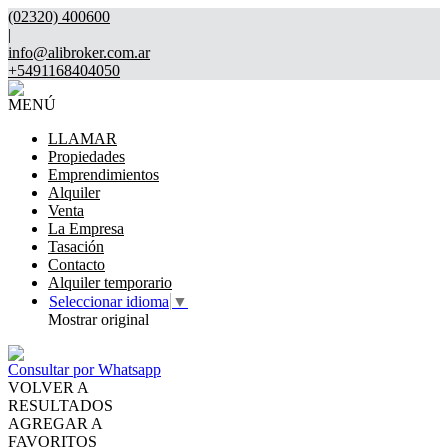
(02320) 400600
|
info@alibroker.com.ar
+5491168404050
MENÚ
LLAMAR
Propiedades
Emprendimientos
Alquiler
Venta
La Empresa
Tasación
Contacto
Alquiler temporario
Seleccionar idioma
▼
Mostrar original
Consultar por Whatsapp
VOLVER A
RESULTADOS
AGREGAR A
FAVORITOS