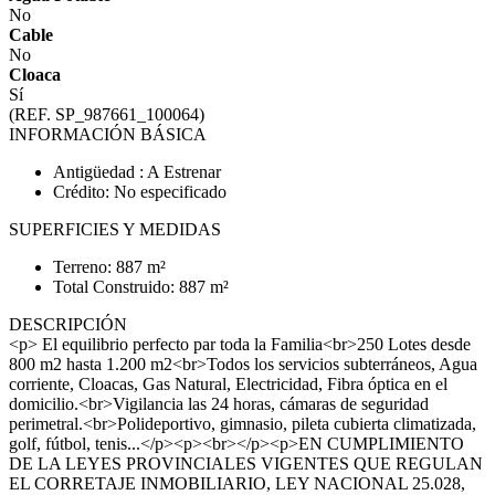
No
Cable
No
Cloaca
Sí
(REF. SP_987661_100064)
INFORMACIÓN BÁSICA
Antigüedad : A Estrenar
Crédito: No especificado
SUPERFICIES Y MEDIDAS
Terreno: 887 m²
Total Construido: 887 m²
DESCRIPCIÓN
<p> El equilibrio perfecto par toda la Familia<br>250 Lotes desde
800 m2 hasta 1.200 m2<br>Todos los servicios subterráneos, Agua
corriente, Cloacas, Gas Natural, Electricidad, Fibra óptica en el
domicilio.<br>Vigilancia las 24 horas, cámaras de seguridad
perimetral.<br>Polideportivo, gimnasio, pileta cubierta climatizada,
golf, fútbol, tenis...</p><p><br></p><p>EN CUMPLIMIENTO
DE LA LEYES PROVINCIALES VIGENTES QUE REGULAN
EL CORRETAJE INMOBILIARIO, LEY NACIONAL 25.028,